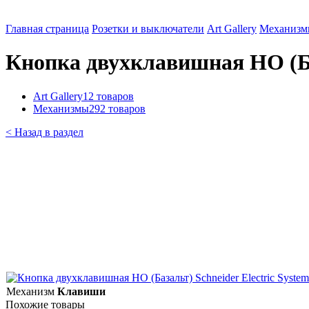
Главная страница
Розетки и выключатели
Art Gallery
Механизм
Кнопка двухклавишная НО (Баз
Art Gallery
12 товаров
Механизмы
292 товаров
< Назад в раздел
Механизм
Клавиши
Похожие товары