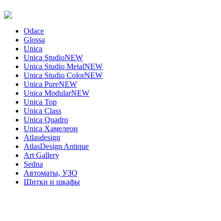
Odace
Glossa
Unica
Unica Studio
NEW
Unica Studio Metal
NEW
Unica Studio Color
NEW
Unica Pure
NEW
Unica Modular
NEW
Unica Top
Unica Class
Unica Quadro
Unica Хамелеон
Atlasdesign
AtlasDesign Antique
Art Gallery
Sedna
Автоматы, УЗО
Щитки и шкафы