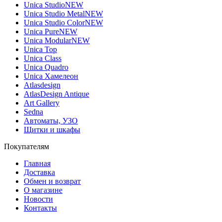
Unica Studio
NEW
Unica Studio Metal
NEW
Unica Studio Color
NEW
Unica Pure
NEW
Unica Modular
NEW
Unica Top
Unica Class
Unica Quadro
Unica Хамелеон
Atlasdesign
AtlasDesign Antique
Art Gallery
Sedna
Автоматы, УЗО
Щитки и шкафы
Покупателям
Главная
Доставка
Обмен и возврат
О магазине
Новости
Контакты