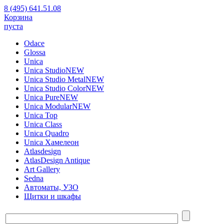
8 (495) 641.51.08
Корзина
пуста
Odace
Glossa
Unica
Unica Studio
NEW
Unica Studio Metal
NEW
Unica Studio Color
NEW
Unica Pure
NEW
Unica Modular
NEW
Unica Top
Unica Class
Unica Quadro
Unica Хамелеон
Atlasdesign
AtlasDesign Antique
Art Gallery
Sedna
Автоматы, УЗО
Щитки и шкафы