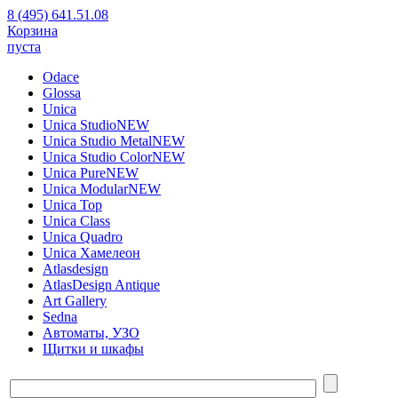
8 (495) 641.51.08
Корзина
пуста
Odace
Glossa
Unica
Unica Studio
NEW
Unica Studio Metal
NEW
Unica Studio Color
NEW
Unica Pure
NEW
Unica Modular
NEW
Unica Top
Unica Class
Unica Quadro
Unica Хамелеон
Atlasdesign
AtlasDesign Antique
Art Gallery
Sedna
Автоматы, УЗО
Щитки и шкафы