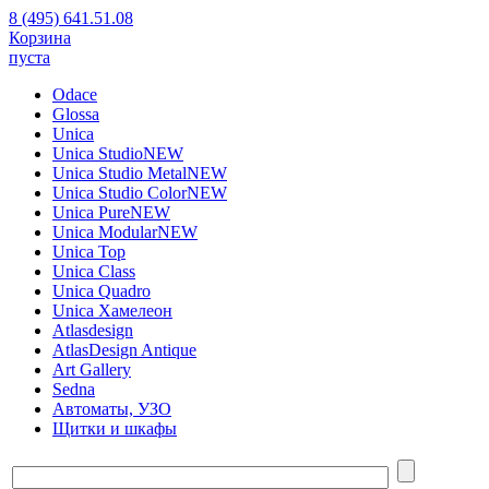
8 (495) 641.51.08
Корзина
пуста
Odace
Glossa
Unica
Unica Studio
NEW
Unica Studio Metal
NEW
Unica Studio Color
NEW
Unica Pure
NEW
Unica Modular
NEW
Unica Top
Unica Class
Unica Quadro
Unica Хамелеон
Atlasdesign
AtlasDesign Antique
Art Gallery
Sedna
Автоматы, УЗО
Щитки и шкафы