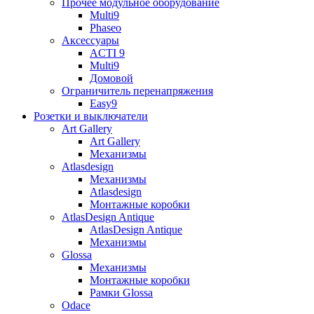
Прочее модульное оборудование
Multi9
Phaseo
Аксессуары
ACTI 9
Multi9
Домовой
Ограничитель перенапряжения
Easy9
Розетки и выключатели
Art Gallery
Art Gallery
Механизмы
Atlasdesign
Механизмы
Atlasdesign
Монтажные коробки
AtlasDesign Antique
AtlasDesign Antique
Механизмы
Glossa
Механизмы
Монтажные коробки
Рамки Glossa
Odace