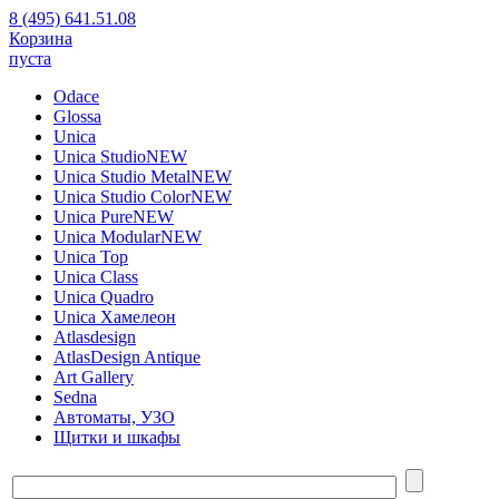
8 (495) 641.51.08
Корзина
пуста
Odace
Glossa
Unica
Unica Studio
NEW
Unica Studio Metal
NEW
Unica Studio Color
NEW
Unica Pure
NEW
Unica Modular
NEW
Unica Top
Unica Class
Unica Quadro
Unica Хамелеон
Atlasdesign
AtlasDesign Antique
Art Gallery
Sedna
Автоматы, УЗО
Щитки и шкафы