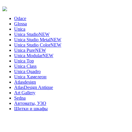
Odace
Glossa
Unica
Unica Studio
NEW
Unica Studio Metal
NEW
Unica Studio Color
NEW
Unica Pure
NEW
Unica Modular
NEW
Unica Top
Unica Class
Unica Quadro
Unica Хамелеон
Atlasdesign
AtlasDesign Antique
Art Gallery
Sedna
Автоматы, УЗО
Щитки и шкафы