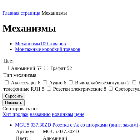
Главная страница
Механизмы
Механизмы
Механизмы
109 товаров
Монтажные коробки
8 товаров
Цвет
Алюминий
57
Графит
52
Тип механизма
Аксессуары
6
Аудио
6
Вывод кабеля/заглушки
2
телефонные RJ11
5
Розетки электрические
8
Светорегул
Сортировать по:
Хит продаж
названию
новинкам
цене
MGU5.037.30ZD Розетка с з\к со шторками (винт. зажим) 
Артикул:
MGU5.037.30ZD
Цвет:
Алюминий