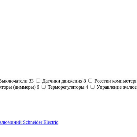
Выключатели
33
Датчики движения
8
Розетки компьютер
яторы (диммеры)
6
Терморегуляторы
4
Управление жалю
алюминий Schneider Electric