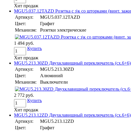
Хит продаж
MGU5.037.12TAZD Розетка с з\к со шторками (винт. зажим)
Артикул:
MGU5.037.12TAZD
Цвет:
Графит
Механизм:
Розетки электрические
1 494 руб.
Купить
Хит продаж
MGU5.213.30ZD Двухклавишный переключатель (сх.6+6) а
Артикул:
MGU5.213.30ZD
Цвет:
Алюминий
Механизм:
Выключатели
2 772 руб.
Купить
Хит продаж
MGU5.213.12ZD Двухклавишный переключатель (сх.6+6), г
Артикул:
MGU5.213.12ZD
Цвет:
Графит