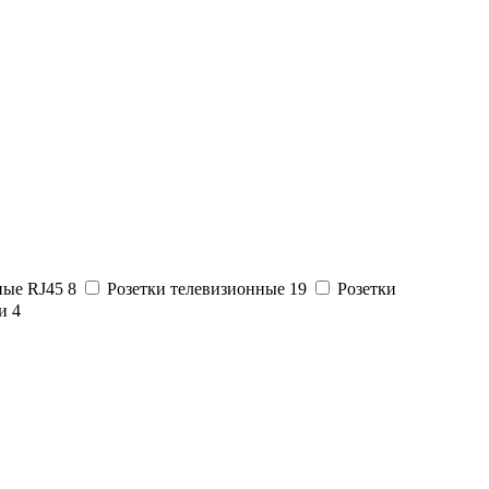
ные RJ45
8
Розетки телевизионные
19
Розетки
зи
4