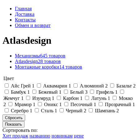
Главная
Доставка
Контакты
Обмен и возврат
Atlasdesign
Механизмы
645 товаров
Atlasdesign
28 товаров
Монтажные коробки
14 товаров
Цвет
Айс Грей
1
Аквамарин
1
Алюминий
2
Базальт
2
Бамбук
1
Бежевый
1
Белый
3
Грифель
1
Жемчуг
1
Изумруд
1
Карбон
1
Латунь
1
Мокко
2
Мрамор
1
Оникс
1
Песочный
1
Прозрачный
1
Серебро
1
Сталь
1
Черный
2
Шампань
2
Сортировать по:
Хит продаж
названию
новинкам
цене