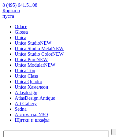
8 (495) 641.51.08
Корзина
пуста
Odace
Glossa
Unica
Unica Studio
NEW
Unica Studio Metal
NEW
Unica Studio Color
NEW
Unica Pure
NEW
Unica Modular
NEW
Unica Top
Unica Class
Unica Quadro
Unica Хамелеон
Atlasdesign
AtlasDesign Antique
Art Gallery
Sedna
Автоматы, УЗО
Щитки и шкафы