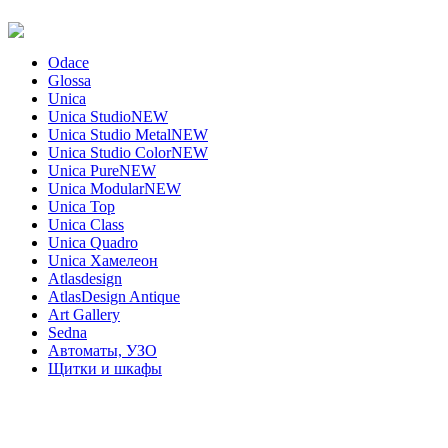
Odace
Glossa
Unica
Unica Studio
NEW
Unica Studio Metal
NEW
Unica Studio Color
NEW
Unica Pure
NEW
Unica Modular
NEW
Unica Top
Unica Class
Unica Quadro
Unica Хамелеон
Atlasdesign
AtlasDesign Antique
Art Gallery
Sedna
Автоматы, УЗО
Щитки и шкафы