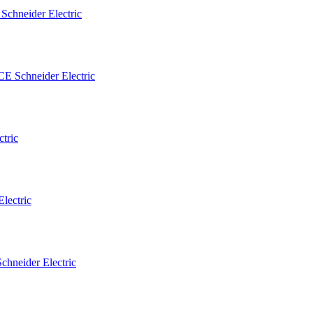
neider Electric
tric
eider Electric