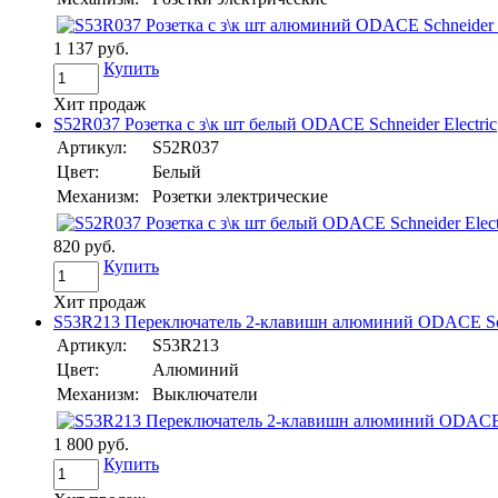
1 137 руб.
Купить
Хит продаж
S52R037 Розетка с з\к шт белый ODACE Schneider Electric
Артикул:
S52R037
Цвет:
Белый
Механизм:
Розетки электрические
820 руб.
Купить
Хит продаж
S53R213 Переключатель 2-клавишн алюминий ODACE Schn
Артикул:
S53R213
Цвет:
Алюминий
Механизм:
Выключатели
1 800 руб.
Купить