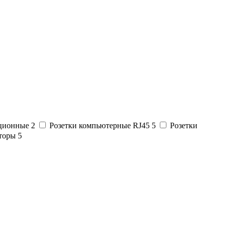
ационные
2
Розетки компьютерные RJ45
5
Розетки
яторы
5