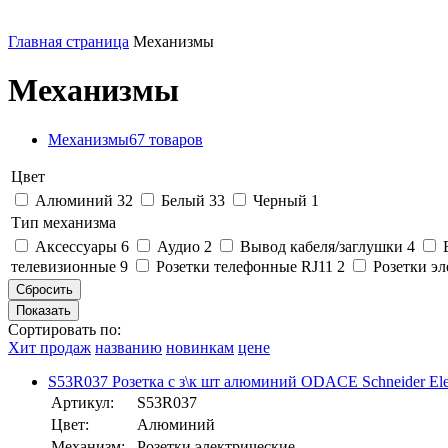
Главная страница
Механизмы
Механизмы
Механизмы
67 товаров
Цвет
Алюминий
32
Белый
33
Черный
1
Тип механизма
Аксессуары
6
Аудио
2
Вывод кабеля/заглушки
4
телевизионные
9
Розетки телефонные RJ11
2
Розетки э
Сортировать по:
Хит продаж
названию
новинкам
цене
S53R037 Розетка с з\к шт алюминий ODACE Schneider Elec
Артикул:
S53R037
Цвет:
Алюминий
Механизм:
Розетки электрические