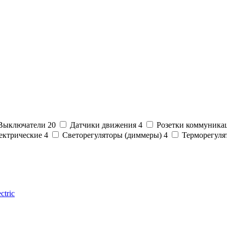
Выключатели
20
Датчики движения
4
Розетки коммуник
лектрические
4
Светорегуляторы (диммеры)
4
Терморегул
tric