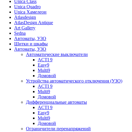
Unica Class
Unica Quadro
Unica Хамелеон
Atlasdesign
AtlasDesign Antique
Art Gallery
Sedna
Автоматы, УЗО
Щитки и шкафы
Автоматы, УЗО
Автоматические выключатели
ACTI 9
Easy9
Multi9
Домовой
Устройства автоматического отключения (УЗО)
ACTI 9
Multi9
Домовой
Дифференциальные автоматы
ACTI 9
Easy9
Multi9
Домовой
Ограничители перенапряжений