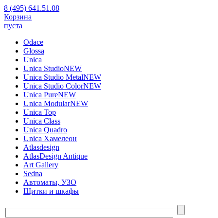
8 (495) 641.51.08
Корзина
пуста
Odace
Glossa
Unica
Unica Studio
NEW
Unica Studio Metal
NEW
Unica Studio Color
NEW
Unica Pure
NEW
Unica Modular
NEW
Unica Top
Unica Class
Unica Quadro
Unica Хамелеон
Atlasdesign
AtlasDesign Antique
Art Gallery
Sedna
Автоматы, УЗО
Щитки и шкафы