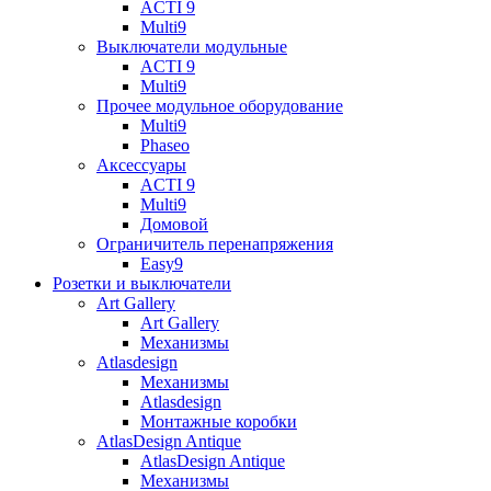
ACTI 9
Multi9
Выключатели модульные
ACTI 9
Multi9
Прочее модульное оборудование
Multi9
Phaseo
Аксессуары
ACTI 9
Multi9
Домовой
Ограничитель перенапряжения
Easy9
Розетки и выключатели
Art Gallery
Art Gallery
Механизмы
Atlasdesign
Механизмы
Atlasdesign
Монтажные коробки
AtlasDesign Antique
AtlasDesign Antique
Механизмы