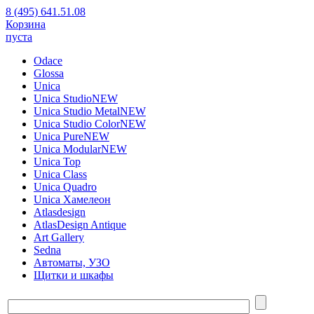
8 (495) 641.51.08
Корзина
пуста
Odace
Glossa
Unica
Unica Studio
NEW
Unica Studio Metal
NEW
Unica Studio Color
NEW
Unica Pure
NEW
Unica Modular
NEW
Unica Top
Unica Class
Unica Quadro
Unica Хамелеон
Atlasdesign
AtlasDesign Antique
Art Gallery
Sedna
Автоматы, УЗО
Щитки и шкафы