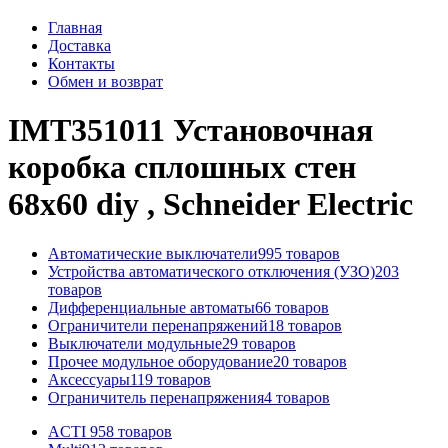
Главная
Доставка
Контакты
Обмен и возврат
IMT351011 Установочная
коробка сплошных стен
68x60 diy , Schneider Electric
Автоматические выключатели
995 товаров
Устройства автоматического отключения (УЗО)
203
товаров
Дифференциальные автоматы
66 товаров
Ограничители перенапряжений
18 товаров
Выключатели модульные
29 товаров
Прочее модульное оборудование
20 товаров
Аксессуары
119 товаров
Ограничитель перенапряжения
4 товаров
ACTI 9
58 товаров