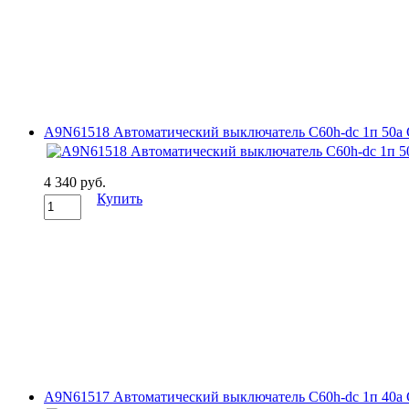
A9N61518 Автоматический выключатель C60h-dc 1п 50а C 2
4 340 руб.
Купить
A9N61517 Автоматический выключатель C60h-dc 1п 40а C 2