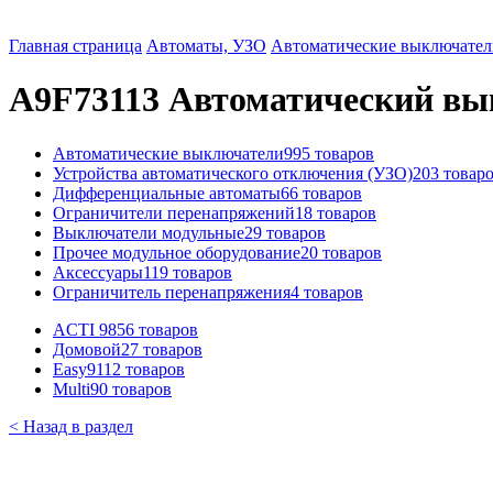
Главная страница
Автоматы, УЗО
Автоматические выключател
A9F73113 Автоматический выкл
Автоматические выключатели
995 товаров
Устройства автоматического отключения (УЗО)
203 товар
Дифференциальные автоматы
66 товаров
Ограничители перенапряжений
18 товаров
Выключатели модульные
29 товаров
Прочее модульное оборудование
20 товаров
Аксессуары
119 товаров
Ограничитель перенапряжения
4 товаров
ACTI 9
856 товаров
Домовой
27 товаров
Easy9
112 товаров
Multi9
0 товаров
< Назад в раздел