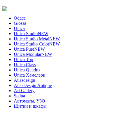
Odace
Glossa
Unica
Unica Studio
NEW
Unica Studio Metal
NEW
Unica Studio Color
NEW
Unica Pure
NEW
Unica Modular
NEW
Unica Top
Unica Class
Unica Quadro
Unica Хамелеон
Atlasdesign
AtlasDesign Antique
Art Gallery
Sedna
Автоматы, УЗО
Щитки и шкафы