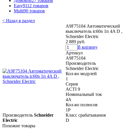
Домовой
27 товаров
Easy9
112 товаров
Multi9
0 товаров
< Назад в раздел
A9F75104 Автоматический
выключатель ic60n 1п 4A D ,
Schneider Electric
2 889 руб.
В корзину
Артикул
A9F75104
Производитель
Schneider Electric
Кол-во модулей
1
Серия
ACTI 9
Номинальный ток
4A
Кол-во полюсов
1P
Производитель
Schneider
Класс срабатывания
Electric
D
Похожие товары