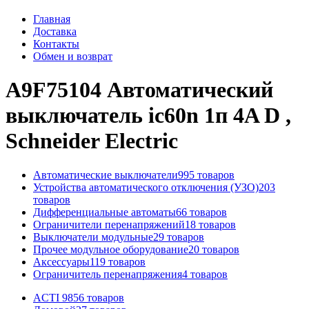
Главная
Доставка
Контакты
Обмен и возврат
A9F75104 Автоматический
выключатель ic60n 1п 4A D ,
Schneider Electric
Автоматические выключатели
995 товаров
Устройства автоматического отключения (УЗО)
203
товаров
Дифференциальные автоматы
66 товаров
Ограничители перенапряжений
18 товаров
Выключатели модульные
29 товаров
Прочее модульное оборудование
20 товаров
Аксессуары
119 товаров
Ограничитель перенапряжения
4 товаров
ACTI 9
856 товаров