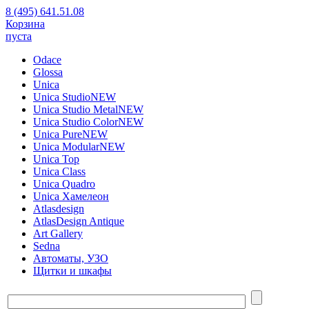
8 (495) 641.51.08
Корзина
пуста
Odace
Glossa
Unica
Unica Studio
NEW
Unica Studio Metal
NEW
Unica Studio Color
NEW
Unica Pure
NEW
Unica Modular
NEW
Unica Top
Unica Class
Unica Quadro
Unica Хамелеон
Atlasdesign
AtlasDesign Antique
Art Gallery
Sedna
Автоматы, УЗО
Щитки и шкафы