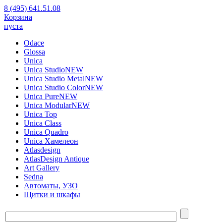
8 (495) 641.51.08
Корзина
пуста
Odace
Glossa
Unica
Unica Studio
NEW
Unica Studio Metal
NEW
Unica Studio Color
NEW
Unica Pure
NEW
Unica Modular
NEW
Unica Top
Unica Class
Unica Quadro
Unica Хамелеон
Atlasdesign
AtlasDesign Antique
Art Gallery
Sedna
Автоматы, УЗО
Щитки и шкафы