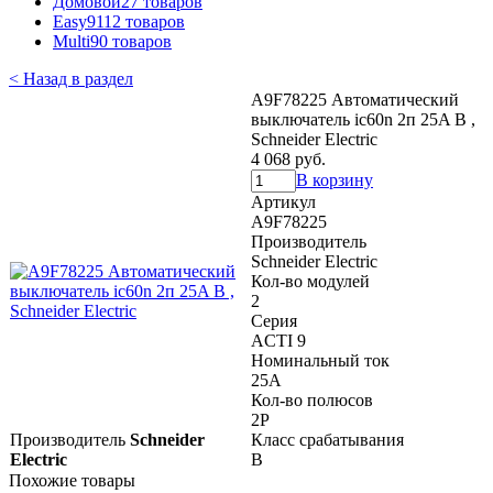
Домовой
27 товаров
Easy9
112 товаров
Multi9
0 товаров
< Назад в раздел
A9F78225 Автоматический
выключатель ic60n 2п 25A B ,
Schneider Electric
4 068 руб.
В корзину
Артикул
A9F78225
Производитель
Schneider Electric
Кол-во модулей
2
Серия
ACTI 9
Номинальный ток
25A
Кол-во полюсов
2P
Производитель
Schneider
Класс срабатывания
Electric
B
Похожие товары