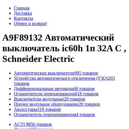
Главная
Доставка
Контакты
Обмен и возврат
A9F89132 Автоматический
выключатель ic60h 1п 32A C ,
Schneider Electric
Автоматические выключатели
995 товаров
Устройства автоматического отключения (УЗО)
203
товаров
Дифференциальные автоматы
66 товаров
Ограничители перенапряжений
18 товаров
Выключатели модульные
29 товаров
Прочее модульное оборудование
20 товаров
Аксессуары
119 товаров
Ограничитель перенапряжения
4 товаров
ACTI 9
856 товаров