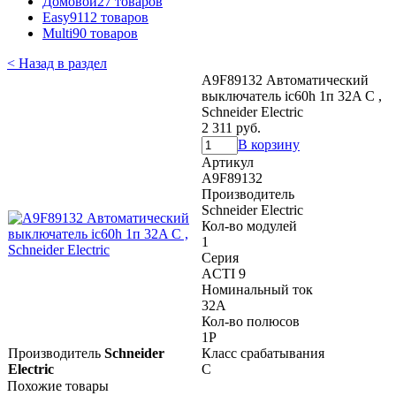
Домовой
27 товаров
Easy9
112 товаров
Multi9
0 товаров
< Назад в раздел
A9F89132 Автоматический
выключатель ic60h 1п 32A C ,
Schneider Electric
2 311 руб.
В корзину
Артикул
A9F89132
Производитель
Schneider Electric
Кол-во модулей
1
Серия
ACTI 9
Номинальный ток
32A
Кол-во полюсов
1P
Производитель
Schneider
Класс срабатывания
Electric
C
Похожие товары