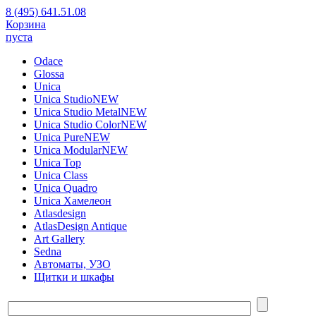
8 (495) 641.51.08
Корзина
пуста
Odace
Glossa
Unica
Unica Studio
NEW
Unica Studio Metal
NEW
Unica Studio Color
NEW
Unica Pure
NEW
Unica Modular
NEW
Unica Top
Unica Class
Unica Quadro
Unica Хамелеон
Atlasdesign
AtlasDesign Antique
Art Gallery
Sedna
Автоматы, УЗО
Щитки и шкафы