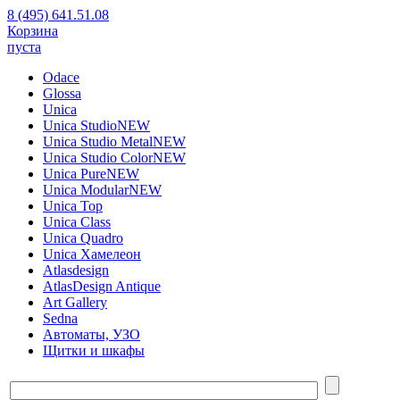
8 (495) 641.51.08
Корзина
пуста
Odace
Glossa
Unica
Unica Studio
NEW
Unica Studio Metal
NEW
Unica Studio Color
NEW
Unica Pure
NEW
Unica Modular
NEW
Unica Top
Unica Class
Unica Quadro
Unica Хамелеон
Atlasdesign
AtlasDesign Antique
Art Gallery
Sedna
Автоматы, УЗО
Щитки и шкафы