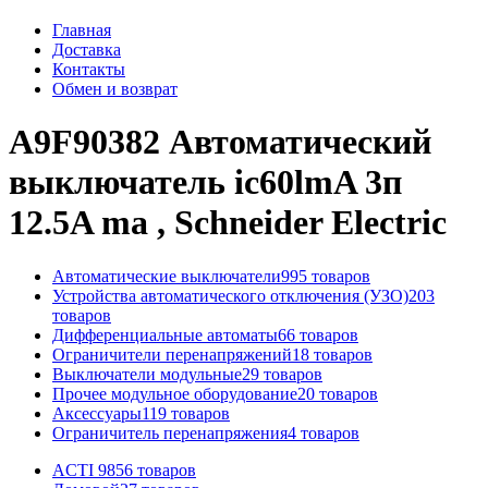
Главная
Доставка
Контакты
Обмен и возврат
A9F90382 Автоматический
выключатель ic60lmA 3п
12.5A ma , Schneider Electric
Автоматические выключатели
995 товаров
Устройства автоматического отключения (УЗО)
203
товаров
Дифференциальные автоматы
66 товаров
Ограничители перенапряжений
18 товаров
Выключатели модульные
29 товаров
Прочее модульное оборудование
20 товаров
Аксессуары
119 товаров
Ограничитель перенапряжения
4 товаров
ACTI 9
856 товаров