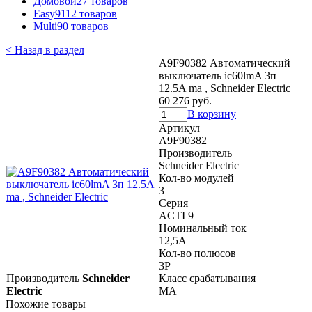
Домовой
27 товаров
Easy9
112 товаров
Multi9
0 товаров
< Назад в раздел
A9F90382 Автоматический
выключатель ic60lmA 3п
12.5A ma , Schneider Electric
60 276 руб.
В корзину
Артикул
A9F90382
Производитель
Schneider Electric
Кол-во модулей
3
Серия
ACTI 9
Номинальный ток
12,5A
Кол-во полюсов
3P
Производитель
Schneider
Класс срабатывания
Electric
MA
Похожие товары