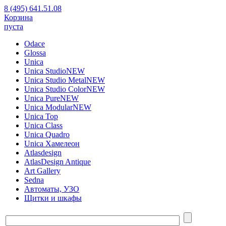
8 (495) 641.51.08
Корзина
пуста
Odace
Glossa
Unica
Unica Studio
NEW
Unica Studio Metal
NEW
Unica Studio Color
NEW
Unica Pure
NEW
Unica Modular
NEW
Unica Top
Unica Class
Unica Quadro
Unica Хамелеон
Atlasdesign
AtlasDesign Antique
Art Gallery
Sedna
Автоматы, УЗО
Щитки и шкафы