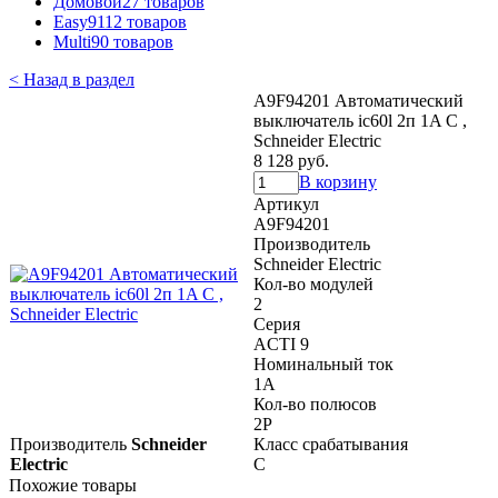
Домовой
27 товаров
Easy9
112 товаров
Multi9
0 товаров
< Назад в раздел
A9F94201 Автоматический
выключатель ic60l 2п 1A C ,
Schneider Electric
8 128 руб.
В корзину
Артикул
A9F94201
Производитель
Schneider Electric
Кол-во модулей
2
Серия
ACTI 9
Номинальный ток
1A
Кол-во полюсов
2P
Производитель
Schneider
Класс срабатывания
Electric
C
Похожие товары