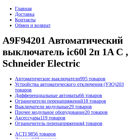
Главная
Доставка
Контакты
Обмен и возврат
A9F94201 Автоматический
выключатель ic60l 2п 1A C ,
Schneider Electric
Автоматические выключатели
995 товаров
Устройства автоматического отключения (УЗО)
203
товаров
Дифференциальные автоматы
66 товаров
Ограничители перенапряжений
18 товаров
Выключатели модульные
29 товаров
Прочее модульное оборудование
20 товаров
Аксессуары
119 товаров
Ограничитель перенапряжения
4 товаров
ACTI 9
856 товаров