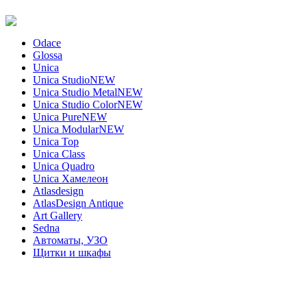
Odace
Glossa
Unica
Unica Studio
NEW
Unica Studio Metal
NEW
Unica Studio Color
NEW
Unica Pure
NEW
Unica Modular
NEW
Unica Top
Unica Class
Unica Quadro
Unica Хамелеон
Atlasdesign
AtlasDesign Antique
Art Gallery
Sedna
Автоматы, УЗО
Щитки и шкафы