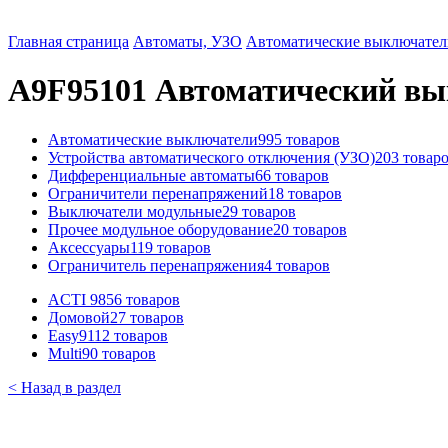
Главная страница
Автоматы, УЗО
Автоматические выключател
A9F95101 Автоматический выклю
Автоматические выключатели
995 товаров
Устройства автоматического отключения (УЗО)
203 товар
Дифференциальные автоматы
66 товаров
Ограничители перенапряжений
18 товаров
Выключатели модульные
29 товаров
Прочее модульное оборудование
20 товаров
Аксессуары
119 товаров
Ограничитель перенапряжения
4 товаров
ACTI 9
856 товаров
Домовой
27 товаров
Easy9
112 товаров
Multi9
0 товаров
< Назад в раздел