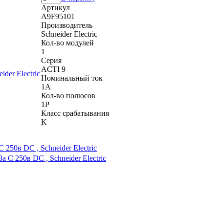
Артикул
A9F95101
Производитель
Schneider Electric
Кол-во модулей
1
Серия
ACTI 9
Номинальный ток
1A
Кол-во полюсов
1P
Класс срабатывания
K
50в DC , Schneider Electric