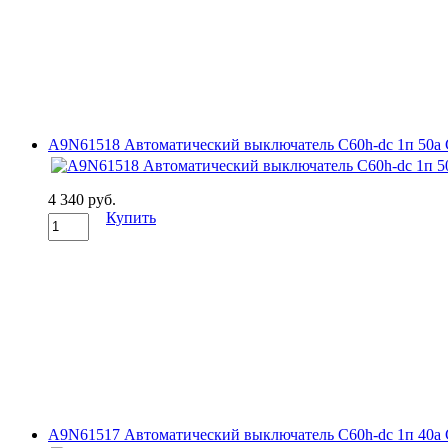
A9N61518 Автоматический выключатель C60h-dc 1п 50а C 2
4 340 руб.
Купить
A9N61517 Автоматический выключатель C60h-dc 1п 40а C 2