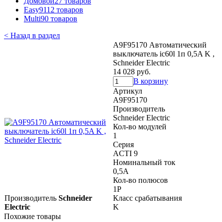
Домовой
27 товаров
Easy9
112 товаров
Multi9
0 товаров
< Назад в раздел
A9F95170 Автоматический
выключатель ic60l 1п 0,5A K ,
Schneider Electric
14 028 руб.
В корзину
Артикул
A9F95170
Производитель
Schneider Electric
Кол-во модулей
1
Серия
ACTI 9
Номинальный ток
0,5A
Кол-во полюсов
1P
Производитель
Schneider
Класс срабатывания
Electric
K
Похожие товары