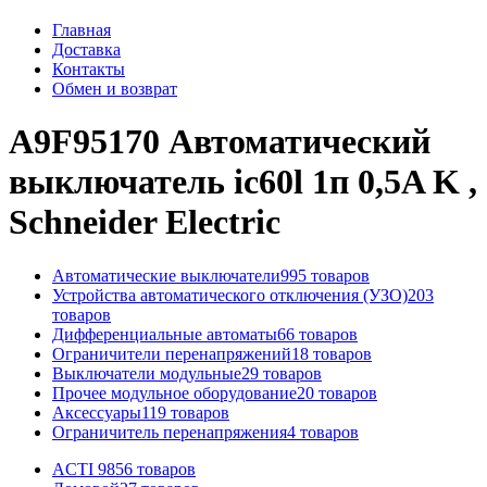
Главная
Доставка
Контакты
Обмен и возврат
A9F95170 Автоматический
выключатель ic60l 1п 0,5A K ,
Schneider Electric
Автоматические выключатели
995 товаров
Устройства автоматического отключения (УЗО)
203
товаров
Дифференциальные автоматы
66 товаров
Ограничители перенапряжений
18 товаров
Выключатели модульные
29 товаров
Прочее модульное оборудование
20 товаров
Аксессуары
119 товаров
Ограничитель перенапряжения
4 товаров
ACTI 9
856 товаров