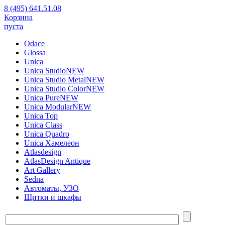
8 (495) 641.51.08
Корзина
пуста
Odace
Glossa
Unica
Unica Studio
NEW
Unica Studio Metal
NEW
Unica Studio Color
NEW
Unica Pure
NEW
Unica Modular
NEW
Unica Top
Unica Class
Unica Quadro
Unica Хамелеон
Atlasdesign
AtlasDesign Antique
Art Gallery
Sedna
Автоматы, УЗО
Щитки и шкафы