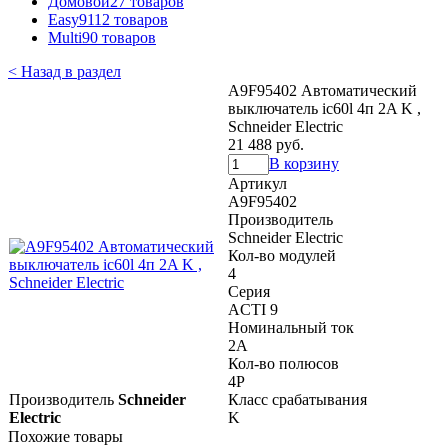
Домовой
27 товаров
Easy9
112 товаров
Multi9
0 товаров
< Назад в раздел
A9F95402 Автоматический
выключатель ic60l 4п 2A K ,
Schneider Electric
21 488 руб.
В корзину
Артикул
A9F95402
Производитель
Schneider Electric
Кол-во модулей
4
Серия
ACTI 9
Номинальный ток
2A
Кол-во полюсов
4P
Производитель
Schneider
Класс срабатывания
Electric
K
Похожие товары