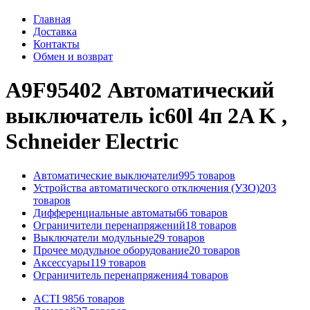
Главная
Доставка
Контакты
Обмен и возврат
A9F95402 Автоматический
выключатель ic60l 4п 2A K ,
Schneider Electric
Автоматические выключатели
995 товаров
Устройства автоматического отключения (УЗО)
203
товаров
Дифференциальные автоматы
66 товаров
Ограничители перенапряжений
18 товаров
Выключатели модульные
29 товаров
Прочее модульное оборудование
20 товаров
Аксессуары
119 товаров
Ограничитель перенапряжения
4 товаров
ACTI 9
856 товаров