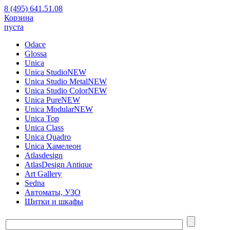
8 (495) 641.51.08
Корзина
пуста
Odace
Glossa
Unica
Unica Studio
NEW
Unica Studio Metal
NEW
Unica Studio Color
NEW
Unica Pure
NEW
Unica Modular
NEW
Unica Top
Unica Class
Unica Quadro
Unica Хамелеон
Atlasdesign
AtlasDesign Antique
Art Gallery
Sedna
Автоматы, УЗО
Щитки и шкафы