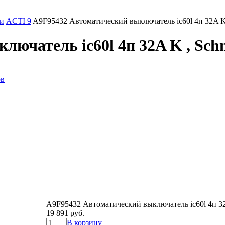
и
ACTI 9
A9F95432 Автоматический выключатель ic60l 4п 32A K , 
чатель ic60l 4п 32A K , Schne
ов
A9F95432 Автоматический выключатель ic60l 4п 32A 
19 891 руб.
В корзину