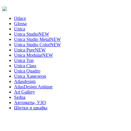
Odace
Glossa
Unica
Unica Studio
NEW
Unica Studio Metal
NEW
Unica Studio Color
NEW
Unica Pure
NEW
Unica Modular
NEW
Unica Top
Unica Class
Unica Quadro
Unica Хамелеон
Atlasdesign
AtlasDesign Antique
Art Gallery
Sedna
Автоматы, УЗО
Щитки и шкафы