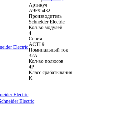
Артикул
A9F95432
Производитель
Schneider Electric
Кол-во модулей
4
Серия
ACTI 9
Номинальный ток
32A
Кол-во полюсов
4P
Класс срабатывания
K
ider Electric