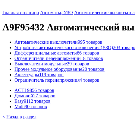
Главная страница
Автоматы, УЗО
Автоматические выключател
A9F95432 Автоматический выклю
Автоматические выключатели
995 товаров
Устройства автоматического отключения (УЗО)
203 товар
Дифференциальные автоматы
66 товаров
Ограничители перенапряжений
18 товаров
Выключатели модульные
29 товаров
Прочее модульное оборудование
20 товаров
Аксессуары
119 товаров
Ограничитель перенапряжения
4 товаров
ACTI 9
856 товаров
Домовой
27 товаров
Easy9
112 товаров
Multi9
0 товаров
< Назад в раздел