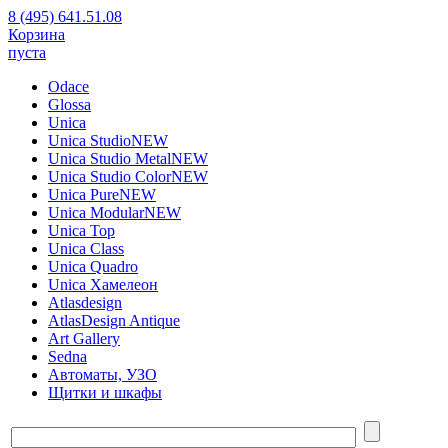
8 (495) 641.51.08
Корзина
пуста
Odace
Glossa
Unica
Unica Studio
NEW
Unica Studio Metal
NEW
Unica Studio Color
NEW
Unica Pure
NEW
Unica Modular
NEW
Unica Top
Unica Class
Unica Quadro
Unica Хамелеон
Atlasdesign
AtlasDesign Antique
Art Gallery
Sedna
Автоматы, УЗО
Щитки и шкафы