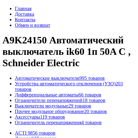
Главная
Доставка
Контакты
Обмен и возврат
A9K24150 Автоматический
выключатель ik60 1п 50A C ,
Schneider Electric
Автоматические выключатели
995 товаров
Устройства автоматического отключения (УЗО)
203
товаров
Дифференциальные автоматы
66 товаров
Ограничители перенапряжений
18 товаров
Выключатели модульные
29 товаров
Прочее модульное оборудование
20 товаров
Аксессуары
119 товаров
Ограничитель перенапряжения
4 товаров
ACTI 9
856 товаров