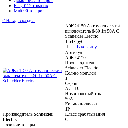
Домовой
27 товаров
Easy9
112 товаров
Multi9
0 товаров
< Назад в раздел
A9K24150 Автоматический
выключатель ik60 1п 50A C ,
Schneider Electric
1 647 руб.
В корзину
Артикул
A9K24150
Производитель
Schneider Electric
Кол-во модулей
1
Серия
ACTI 9
Номинальный ток
50A
Кол-во полюсов
1P
Производитель
Schneider
Класс срабатывания
Electric
C
Похожие товары