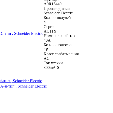
A9R15440
Производитель
Schneider Electric
Кол-во модулей
4
Серия
ACTI 9
Номинальный ток
40A
Кол-во полюсов
4P
Класс срабатывания
AC
Ток утечки
300mA-S
тип , Schneider Electric