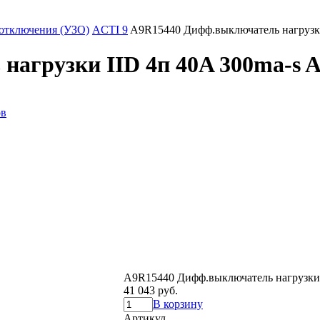
 отключения (УЗО)
ACTI 9
A9R15440 Дифф.выключатель нагрузки I
грузки IID 4п 40A 300ma-s AC-
ов
A9R15440 Дифф.выключатель нагрузки II
41 043 руб.
В корзину
Артикул