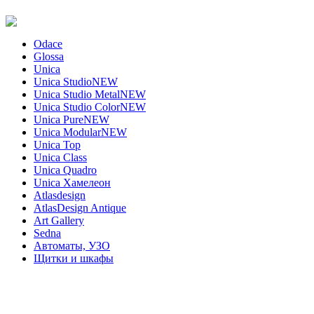
Odace
Glossa
Unica
Unica Studio
NEW
Unica Studio Metal
NEW
Unica Studio Color
NEW
Unica Pure
NEW
Unica Modular
NEW
Unica Top
Unica Class
Unica Quadro
Unica Хамелеон
Atlasdesign
AtlasDesign Antique
Art Gallery
Sedna
Автоматы, УЗО
Щитки и шкафы