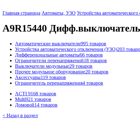
Главная страница
Автоматы, УЗО
Устройства автоматического
A9R15440 Дифф.выключатель на
Автоматические выключатели
995 товаров
Устройства автоматического отключения (УЗО)
203 товар
Дифференциальные автоматы
66 товаров
Ограничители перенапряжений
18 товаров
Выключатели модульные
29 товаров
Прочее модульное оборудование
20 товаров
Аксессуары
119 товаров
Ограничитель перенапряжения
4 товаров
ACTI 9
168 товаров
Multi9
21 товаров
Домовой
14 товаров
< Назад в раздел