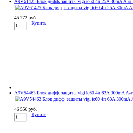
A9V61425 Блок дифф. защиты vigi ic60 4п 25A 30mA A-si-ти
45 772 руб.
Купить
A9V54463 Блок дифф. защиты vigi ic60 4п 63A 300mA A-тип
46 556 руб.
Купить