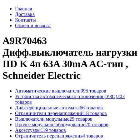
Главная
Доставка
Контакты
Обмен и возврат
A9R70463
Дифф.выключатель нагрузки
IID K 4п 63A 30mA AC-тип ,
Schneider Electric
Автоматические выключатели
995 товаров
Устройства автоматического отключения (УЗО)
203
товаров
Дифференциальные автоматы
66 товаров
Ограничители перенапряжений
18 товаров
Выключатели модульные
29 товаров
Прочее модульное оборудование
20 товаров
Аксессуары
119 товаров
Ограничитель перенапряжения
4 товаров