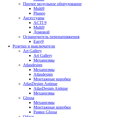
Прочее модульное оборудование
Multi9
Phaseo
Аксессуары
ACTI 9
Multi9
Домовой
Ограничитель перенапряжения
Easy9
Розетки и выключатели
Art Gallery
Art Gallery
Механизмы
Atlasdesign
Механизмы
Atlasdesign
Монтажные коробки
AtlasDesign Antique
AtlasDesign Antique
Механизмы
Glossa
Механизмы
Монтажные коробки
Рамки Glossa
Odace