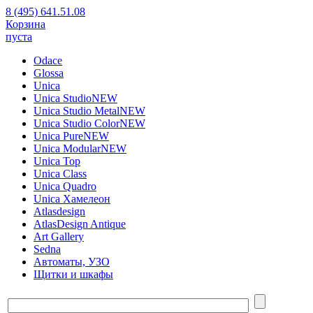
8 (495) 641.51.08
Корзина
пуста
Odace
Glossa
Unica
Unica Studio
NEW
Unica Studio Metal
NEW
Unica Studio Color
NEW
Unica Pure
NEW
Unica Modular
NEW
Unica Top
Unica Class
Unica Quadro
Unica Хамелеон
Atlasdesign
AtlasDesign Antique
Art Gallery
Sedna
Автоматы, УЗО
Щитки и шкафы