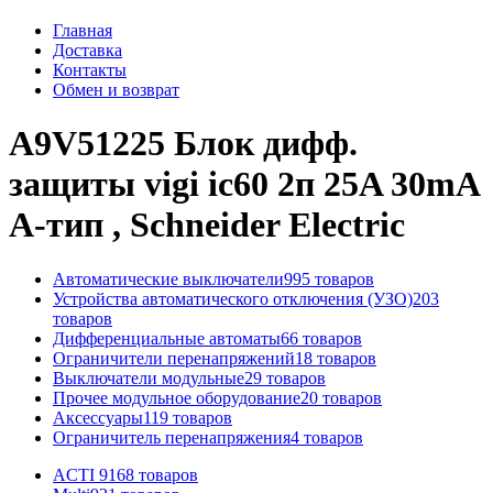
Главная
Доставка
Контакты
Обмен и возврат
A9V51225 Блок дифф.
защиты vigi ic60 2п 25A 30mA
A-тип , Schneider Electric
Автоматические выключатели
995 товаров
Устройства автоматического отключения (УЗО)
203
товаров
Дифференциальные автоматы
66 товаров
Ограничители перенапряжений
18 товаров
Выключатели модульные
29 товаров
Прочее модульное оборудование
20 товаров
Аксессуары
119 товаров
Ограничитель перенапряжения
4 товаров
ACTI 9
168 товаров