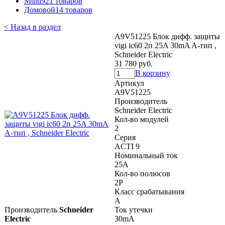
Multi9
21 товаров
Домовой
14 товаров
< Назад в раздел
A9V51225 Блок дифф. защиты
vigi ic60 2п 25A 30mA A-тип ,
Schneider Electric
31 780 руб.
В корзину
Артикул
A9V51225
Производитель
Schneider Electric
Кол-во модулей
2
Серия
ACTI 9
Номинальный ток
25A
Кол-во полюсов
2P
Класс срабатывания
A
Производитель
Schneider
Ток утечки
Electric
30mA