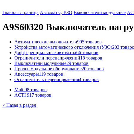
Главная страница
Автоматы, УЗО
Выключатели модульные
AC
A9S60320 Выключатель нагрузки
Автоматические выключатели
995 товаров
Устройства автоматического отключения (УЗО)
203 товар
Дифференциальные автоматы
66 товаров
Ограничители перенапряжений
18 товаров
Выключатели модульные
29 товаров
Прочее модульное оборудование
20 товаров
Аксессуары
119 товаров
Ограничитель перенапряжения
4 товаров
Multi9
8 товаров
ACTI 9
17 товаров
< Назад в раздел