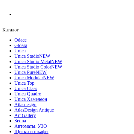
Каталог
Odace
Glossa
Unica
Unica Studio
NEW
Unica Studio Metal
NEW
Unica Studio Color
NEW
Unica Pure
NEW
Unica Modular
NEW
Unica Top
Unica Class
Unica Quadro
Unica Хамелеон
Atlasdesign
AtlasDesign Antique
Art Gallery
Sedna
Автоматы, УЗО
Щитки и шкафы