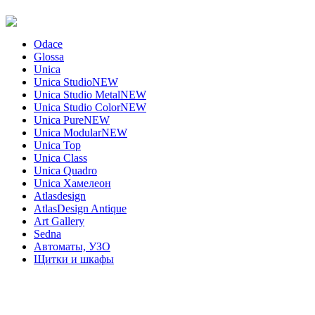
Odace
Glossa
Unica
Unica Studio
NEW
Unica Studio Metal
NEW
Unica Studio Color
NEW
Unica Pure
NEW
Unica Modular
NEW
Unica Top
Unica Class
Unica Quadro
Unica Хамелеон
Atlasdesign
AtlasDesign Antique
Art Gallery
Sedna
Автоматы, УЗО
Щитки и шкафы