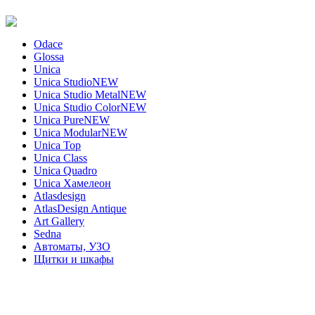
Odace
Glossa
Unica
Unica Studio
NEW
Unica Studio Metal
NEW
Unica Studio Color
NEW
Unica Pure
NEW
Unica Modular
NEW
Unica Top
Unica Class
Unica Quadro
Unica Хамелеон
Atlasdesign
AtlasDesign Antique
Art Gallery
Sedna
Автоматы, УЗО
Щитки и шкафы