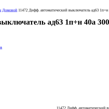
ы
Домовой
11472 Дифф. автоматический выключатель ад63 1п+н 40
ыключатель ад63 1п+н 40а 300m
ов
11472 Дифф. автоматический вы