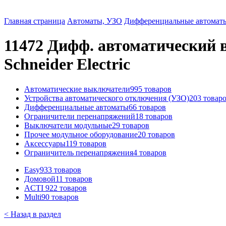
Главная страница
Автоматы, УЗО
Дифференциальные автомат
11472 Дифф. автоматический в
Schneider Electric
Автоматические выключатели
995 товаров
Устройства автоматического отключения (УЗО)
203 товар
Дифференциальные автоматы
66 товаров
Ограничители перенапряжений
18 товаров
Выключатели модульные
29 товаров
Прочее модульное оборудование
20 товаров
Аксессуары
119 товаров
Ограничитель перенапряжения
4 товаров
Easy9
33 товаров
Домовой
11 товаров
ACTI 9
22 товаров
Multi9
0 товаров
< Назад в раздел