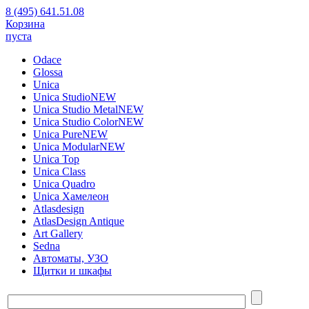
8 (495) 641.51.08
Корзина
пуста
Odace
Glossa
Unica
Unica Studio
NEW
Unica Studio Metal
NEW
Unica Studio Color
NEW
Unica Pure
NEW
Unica Modular
NEW
Unica Top
Unica Class
Unica Quadro
Unica Хамелеон
Atlasdesign
AtlasDesign Antique
Art Gallery
Sedna
Автоматы, УЗО
Щитки и шкафы