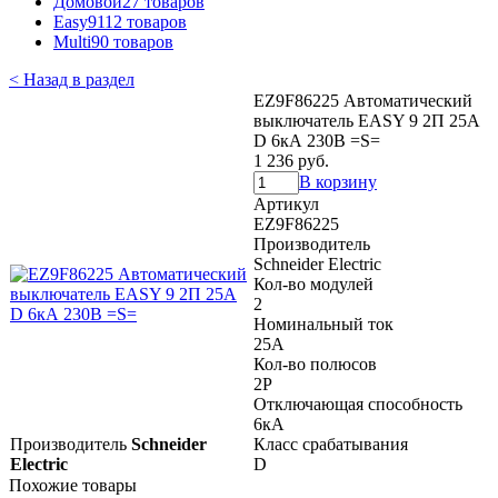
Домовой
27 товаров
Easy9
112 товаров
Multi9
0 товаров
< Назад в раздел
EZ9F86225 Автоматический
выключатель EASY 9 2П 25А
D 6кА 230В =S=
1 236 руб.
В корзину
Артикул
EZ9F86225
Производитель
Schneider Electric
Кол-во модулей
2
Номинальный ток
25А
Кол-во полюсов
2P
Отключающая способность
6кА
Производитель
Schneider
Класс срабатывания
Electric
D
Похожие товары