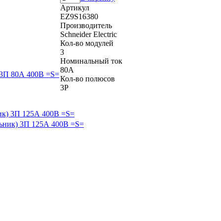
Артикул
EZ9S16380
Производитель
Schneider Electric
Кол-во модулей
3
Номинальный ток
80А
Кол-во полюсов
3P
ик) 3П 125А 400В =S=