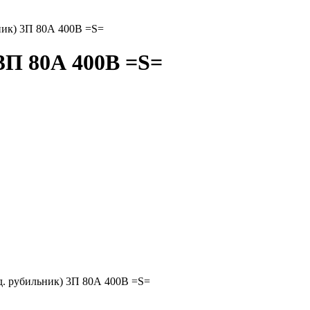
ник) 3П 80А 400В =S=
3П 80А 400В =S=
. рубильник) 3П 80А 400В =S=