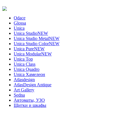
Odace
Glossa
Unica
Unica Studio
NEW
Unica Studio Metal
NEW
Unica Studio Color
NEW
Unica Pure
NEW
Unica Modular
NEW
Unica Top
Unica Class
Unica Quadro
Unica Хамелеон
Atlasdesign
AtlasDesign Antique
Art Gallery
Sedna
Автоматы, УЗО
Щитки и шкафы