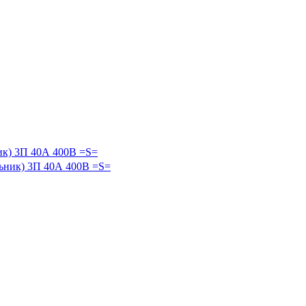
ик) 3П 40А 400В =S=