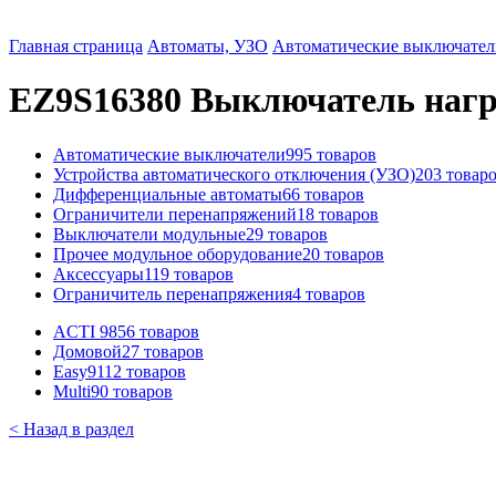
Главная страница
Автоматы, УЗО
Автоматические выключател
EZ9S16380 Выключатель нагру
Автоматические выключатели
995 товаров
Устройства автоматического отключения (УЗО)
203 товар
Дифференциальные автоматы
66 товаров
Ограничители перенапряжений
18 товаров
Выключатели модульные
29 товаров
Прочее модульное оборудование
20 товаров
Аксессуары
119 товаров
Ограничитель перенапряжения
4 товаров
ACTI 9
856 товаров
Домовой
27 товаров
Easy9
112 товаров
Multi9
0 товаров
< Назад в раздел