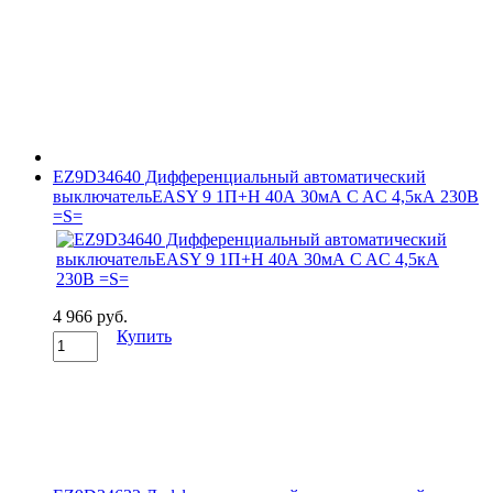
EZ9D34640 Дифференциальный автоматический
выключательEASY 9 1П+Н 40А 30мА C AC 4,5кА 230В
=S=
4 966 руб.
Купить