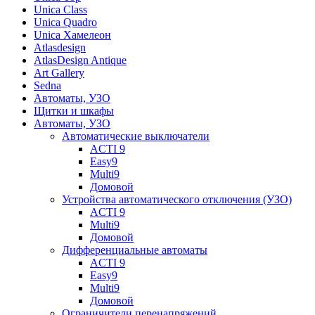
Unica Class
Unica Quadro
Unica Хамелеон
Atlasdesign
AtlasDesign Antique
Art Gallery
Sedna
Автоматы, УЗО
Щитки и шкафы
Автоматы, УЗО
Автоматические выключатели
ACTI 9
Easy9
Multi9
Домовой
Устройства автоматического отключения (УЗО)
ACTI 9
Multi9
Домовой
Дифференциальные автоматы
ACTI 9
Easy9
Multi9
Домовой
Ограничители перенапряжений