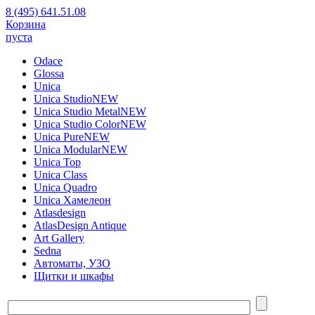
8 (495) 641.51.08
Корзина
пуста
Odace
Glossa
Unica
Unica Studio
NEW
Unica Studio Metal
NEW
Unica Studio Color
NEW
Unica Pure
NEW
Unica Modular
NEW
Unica Top
Unica Class
Unica Quadro
Unica Хамелеон
Atlasdesign
AtlasDesign Antique
Art Gallery
Sedna
Автоматы, УЗО
Щитки и шкафы