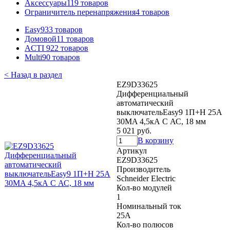
Аксессуары
119 товаров
Ограничитель перенапряжения
4 товаров
Easy9
33 товаров
Домовой
11 товаров
ACTI 9
22 товаров
Multi9
0 товаров
< Назад в раздел
EZ9D33625
Дифференциальный
автоматический
выключательEasy9 1П+Н 25A
30MA 4,5кА C АС, 18 мм
5 021 руб.
В корзину
Артикул
EZ9D33625
Производитель
Schneider Electric
Кол-во модулей
1
Номинальный ток
25А
Кол-во полюсов