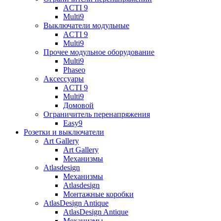
ACTI 9
Multi9
Выключатели модульные
ACTI 9
Multi9
Прочее модульное оборудование
Multi9
Phaseo
Аксессуары
ACTI 9
Multi9
Домовой
Ограничитель перенапряжения
Easy9
Розетки и выключатели
Art Gallery
Art Gallery
Механизмы
Atlasdesign
Механизмы
Atlasdesign
Монтажные коробки
AtlasDesign Antique
AtlasDesign Antique
Механизмы