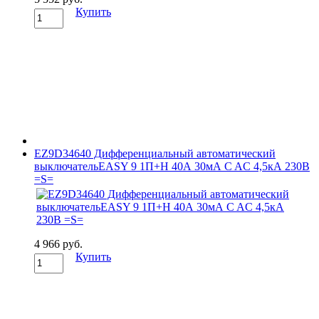
Купить
EZ9D34640 Дифференциальный автоматический
выключательEASY 9 1П+Н 40А 30мА C AC 4,5кА 230В
=S=
4 966 руб.
Купить