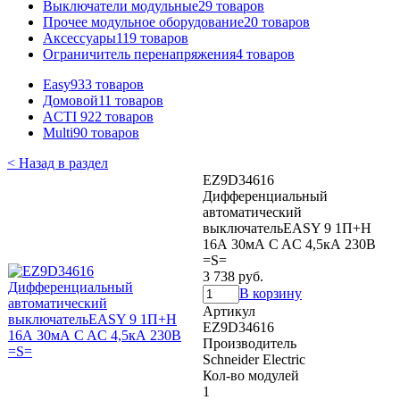
Выключатели модульные
29 товаров
Прочее модульное оборудование
20 товаров
Аксессуары
119 товаров
Ограничитель перенапряжения
4 товаров
Easy9
33 товаров
Домовой
11 товаров
ACTI 9
22 товаров
Multi9
0 товаров
< Назад в раздел
EZ9D34616
Дифференциальный
автоматический
выключательEASY 9 1П+Н
16А 30мА C AC 4,5кА 230В
=S=
3 738 руб.
В корзину
Артикул
EZ9D34616
Производитель
Schneider Electric
Кол-во модулей
1