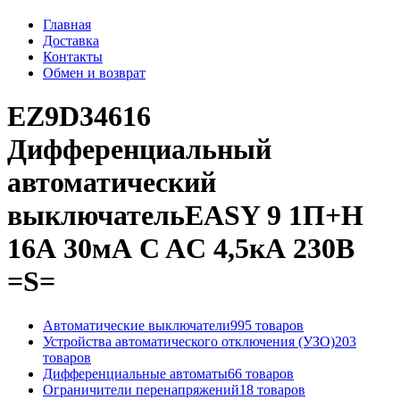
Главная
Доставка
Контакты
Обмен и возврат
EZ9D34616
Дифференциальный
автоматический
выключательEASY 9 1П+Н
16А 30мА C AC 4,5кА 230В
=S=
Автоматические выключатели
995 товаров
Устройства автоматического отключения (УЗО)
203
товаров
Дифференциальные автоматы
66 товаров
Ограничители перенапряжений
18 товаров