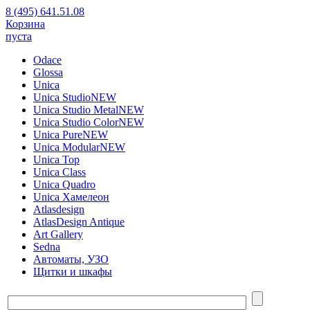
8 (495) 641.51.08
Корзина
пуста
Odace
Glossa
Unica
Unica Studio
NEW
Unica Studio Metal
NEW
Unica Studio Color
NEW
Unica Pure
NEW
Unica Modular
NEW
Unica Top
Unica Class
Unica Quadro
Unica Хамелеон
Atlasdesign
AtlasDesign Antique
Art Gallery
Sedna
Автоматы, УЗО
Щитки и шкафы