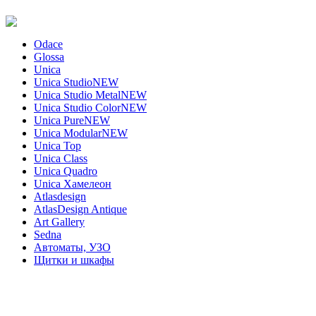
Odace
Glossa
Unica
Unica Studio
NEW
Unica Studio Metal
NEW
Unica Studio Color
NEW
Unica Pure
NEW
Unica Modular
NEW
Unica Top
Unica Class
Unica Quadro
Unica Хамелеон
Atlasdesign
AtlasDesign Antique
Art Gallery
Sedna
Автоматы, УЗО
Щитки и шкафы