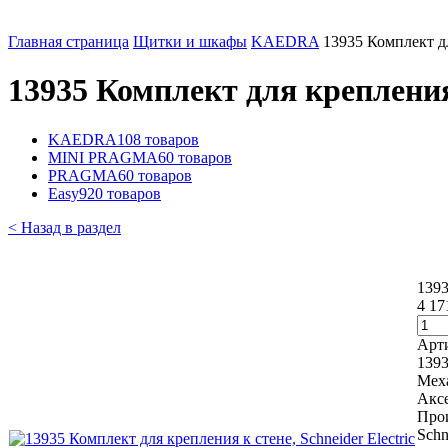
Главная страница
Щитки и шкафы
KAEDRA
13935 Комплект дл
13935 Комплект для крепления 
KAEDRA
108 товаров
MINI PRAGMA
60 товаров
PRAGMA
60 товаров
Easy9
20 товаров
< Назад в раздел
1393
4 17
Арт
139
Мех
Акс
Про
Schn