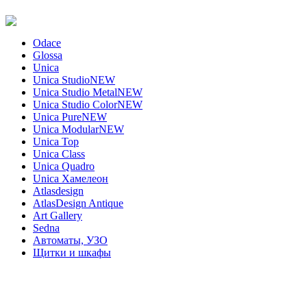
Odace
Glossa
Unica
Unica Studio
NEW
Unica Studio Metal
NEW
Unica Studio Color
NEW
Unica Pure
NEW
Unica Modular
NEW
Unica Top
Unica Class
Unica Quadro
Unica Хамелеон
Atlasdesign
AtlasDesign Antique
Art Gallery
Sedna
Автоматы, УЗО
Щитки и шкафы