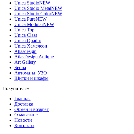
Unica Studio
NEW
Unica Studio Metal
NEW
Unica Studio Color
NEW
Unica Pure
NEW
Unica Modular
NEW
Unica Top
Unica Class
Unica Quadro
Unica Хамелеон
Atlasdesign
AtlasDesign Antique
Art Gallery
Sedna
Автоматы, УЗО
Щитки и шкафы
Покупателям
Главная
Доставка
Обмен и возврат
О магазине
Новости
Контакты