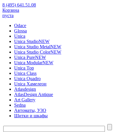
8 (495) 641.51.08
Корзина
пуста
Odace
Glossa
Unica
Unica Studio
NEW
Unica Studio Metal
NEW
Unica Studio Color
NEW
Unica Pure
NEW
Unica Modular
NEW
Unica Top
Unica Class
Unica Quadro
Unica Хамелеон
Atlasdesign
AtlasDesign Antique
Art Gallery
Sedna
Автоматы, УЗО
Щитки и шкафы