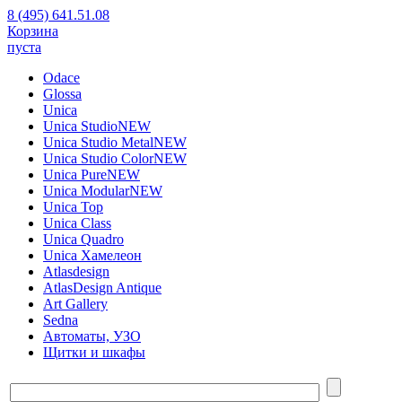
8 (495) 641.51.08
Корзина
пуста
Odace
Glossa
Unica
Unica Studio
NEW
Unica Studio Metal
NEW
Unica Studio Color
NEW
Unica Pure
NEW
Unica Modular
NEW
Unica Top
Unica Class
Unica Quadro
Unica Хамелеон
Atlasdesign
AtlasDesign Antique
Art Gallery
Sedna
Автоматы, УЗО
Щитки и шкафы