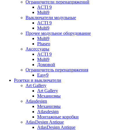
Ограничители перенапряжений
ACTI 9
Multi9
Выключатели модульные
ACTI 9
Multi9
Прочее модульное оборудование
Multi9
Phaseo
Аксессуары
ACTI 9
Multi9
Домовой
Ограничитель перенапряжения
Easy9
Розетки и выключатели
Art Gallery
Art Gallery
Механизмы
Atlasdesign
Механизмы
Atlasdesign
Монтажные коробки
AtlasDesign Antique
AtlasDesign Antique