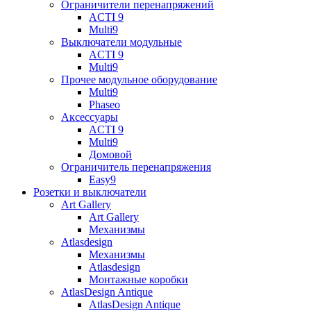
Ограничители перенапряжений
ACTI 9
Multi9
Выключатели модульные
ACTI 9
Multi9
Прочее модульное оборудование
Multi9
Phaseo
Аксессуары
ACTI 9
Multi9
Домовой
Ограничитель перенапряжения
Easy9
Розетки и выключатели
Art Gallery
Art Gallery
Механизмы
Atlasdesign
Механизмы
Atlasdesign
Монтажные коробки
AtlasDesign Antique
AtlasDesign Antique