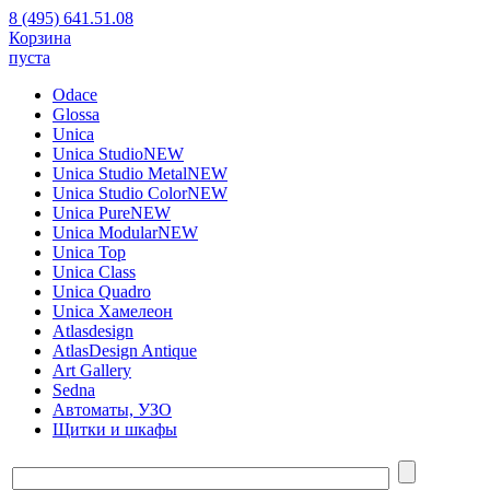
8 (495) 641.51.08
Корзина
пуста
Odace
Glossa
Unica
Unica Studio
NEW
Unica Studio Metal
NEW
Unica Studio Color
NEW
Unica Pure
NEW
Unica Modular
NEW
Unica Top
Unica Class
Unica Quadro
Unica Хамелеон
Atlasdesign
AtlasDesign Antique
Art Gallery
Sedna
Автоматы, УЗО
Щитки и шкафы