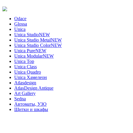
Odace
Glossa
Unica
Unica Studio
NEW
Unica Studio Metal
NEW
Unica Studio Color
NEW
Unica Pure
NEW
Unica Modular
NEW
Unica Top
Unica Class
Unica Quadro
Unica Хамелеон
Atlasdesign
AtlasDesign Antique
Art Gallery
Sedna
Автоматы, УЗО
Щитки и шкафы