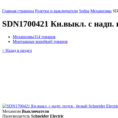
Главная страница
Розетки и выключатели
Sedna
Механизмы
SD
SDN1700421 Кн.выкл. с надп. п
Механизмы
314 товаров
Монтажные коробки
6 товаров
< Назад в раздел
Механизм
Выключатели
Производитель
Schneider Electric