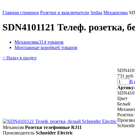
Главная страница
Розетки и выключатели
Sedna
Механизмы
SD
SDN4101121 Телеф. розетка, бе
Механизмы
314 товаров
Монтажные коробки
6 товаров
< Назад в раздел
SDN41011
731 руб.
В 
Артику
SDN410
Цвет
Белый
Механи
Розетки
Произво
Schneider
Механизм
Розетки телефонные RJ11
Производитель
Schneider Electric