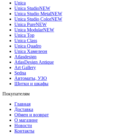
Unica
Unica Studio
NEW
Unica Studio Metal
NEW
Unica Studio Color
NEW
Unica Pure
NEW
Unica Modular
NEW
Unica Top
Unica Class
Unica Quadro
Unica Хамелеон
Atlasdesign
AtlasDesign Antique
Art Gallery
Sedna
Автоматы, УЗО
Щитки и шкафы
Покупателям
Главная
Доставка
Обмен и возврат
О магазине
Новости
Контакты