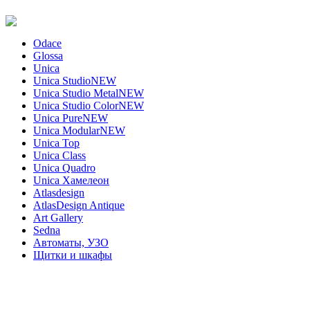
Odace
Glossa
Unica
Unica Studio
NEW
Unica Studio Metal
NEW
Unica Studio Color
NEW
Unica Pure
NEW
Unica Modular
NEW
Unica Top
Unica Class
Unica Quadro
Unica Хамелеон
Atlasdesign
AtlasDesign Antique
Art Gallery
Sedna
Автоматы, УЗО
Щитки и шкафы