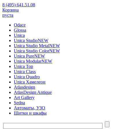
8 (495) 641.51.08
Корзина
пуста
Odace
Glossa
Unica
Unica Studio
NEW
Unica Studio Metal
NEW
Unica Studio Color
NEW
Unica Pure
NEW
Unica Modular
NEW
Unica Top
Unica Class
Unica Quadro
Unica Хамелеон
Atlasdesign
AtlasDesign Antique
Art Gallery
Sedna
Автоматы, УЗО
Щитки и шкафы