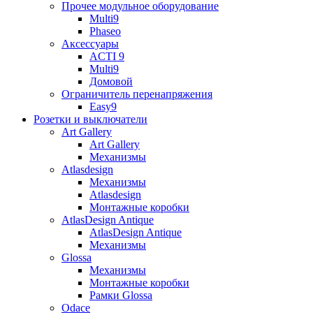
Прочее модульное оборудование
Multi9
Phaseo
Аксессуары
ACTI 9
Multi9
Домовой
Ограничитель перенапряжения
Easy9
Розетки и выключатели
Art Gallery
Art Gallery
Механизмы
Atlasdesign
Механизмы
Atlasdesign
Монтажные коробки
AtlasDesign Antique
AtlasDesign Antique
Механизмы
Glossa
Механизмы
Монтажные коробки
Рамки Glossa
Odace