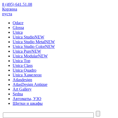
8 (495) 641.51.08
Корзина
пуста
Odace
Glossa
Unica
Unica Studio
NEW
Unica Studio Metal
NEW
Unica Studio Color
NEW
Unica Pure
NEW
Unica Modular
NEW
Unica Top
Unica Class
Unica Quadro
Unica Хамелеон
Atlasdesign
AtlasDesign Antique
Art Gallery
Sedna
Автоматы, УЗО
Щитки и шкафы