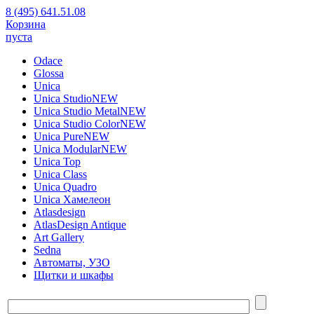
8 (495) 641.51.08
Корзина
пуста
Odace
Glossa
Unica
Unica Studio
NEW
Unica Studio Metal
NEW
Unica Studio Color
NEW
Unica Pure
NEW
Unica Modular
NEW
Unica Top
Unica Class
Unica Quadro
Unica Хамелеон
Atlasdesign
AtlasDesign Antique
Art Gallery
Sedna
Автоматы, УЗО
Щитки и шкафы