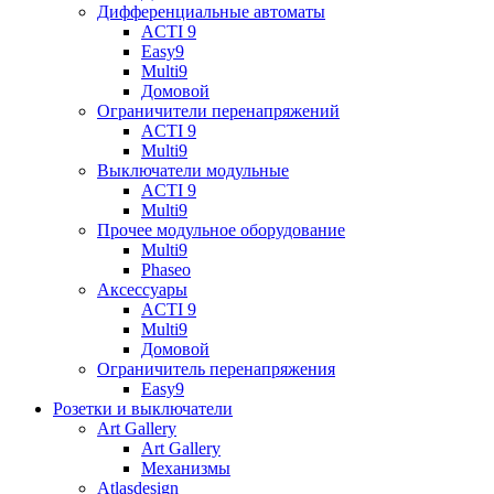
Дифференциальные автоматы
ACTI 9
Easy9
Multi9
Домовой
Ограничители перенапряжений
ACTI 9
Multi9
Выключатели модульные
ACTI 9
Multi9
Прочее модульное оборудование
Multi9
Phaseo
Аксессуары
ACTI 9
Multi9
Домовой
Ограничитель перенапряжения
Easy9
Розетки и выключатели
Art Gallery
Art Gallery
Механизмы
Atlasdesign