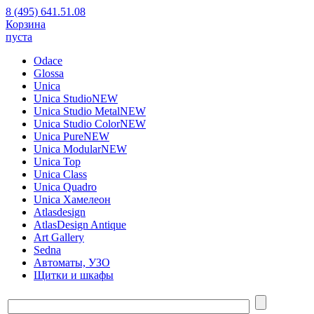
8 (495) 641.51.08
Корзина
пуста
Odace
Glossa
Unica
Unica Studio
NEW
Unica Studio Metal
NEW
Unica Studio Color
NEW
Unica Pure
NEW
Unica Modular
NEW
Unica Top
Unica Class
Unica Quadro
Unica Хамелеон
Atlasdesign
AtlasDesign Antique
Art Gallery
Sedna
Автоматы, УЗО
Щитки и шкафы