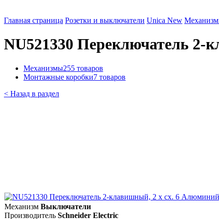
Главная страница
Розетки и выключатели
Unica New
Механиз
NU521330 Переключатель 2-кла
Механизмы
255 товаров
Монтажные коробки
7 товаров
< Назад в раздел
Механизм
Выключатели
Производитель
Schneider Electric