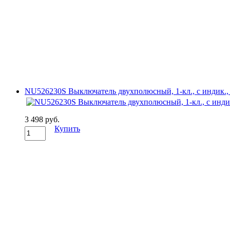
NU526230S Выключатель двухполюсный, 1-кл., с индик., с
3 498 руб.
Купить