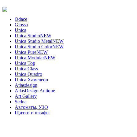
Odace
Glossa
Unica
Unica Studio
NEW
Unica Studio Metal
NEW
Unica Studio Color
NEW
Unica Pure
NEW
Unica Modular
NEW
Unica Top
Unica Class
Unica Quadro
Unica Хамелеон
Atlasdesign
AtlasDesign Antique
Art Gallery
Sedna
Автоматы, УЗО
Щитки и шкафы