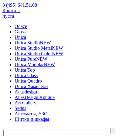
8 (495) 641.51.08
Корзина
пуста
Odace
Glossa
Unica
Unica Studio
NEW
Unica Studio Metal
NEW
Unica Studio Color
NEW
Unica Pure
NEW
Unica Modular
NEW
Unica Top
Unica Class
Unica Quadro
Unica Хамелеон
Atlasdesign
AtlasDesign Antique
Art Gallery
Sedna
Автоматы, УЗО
Щитки и шкафы