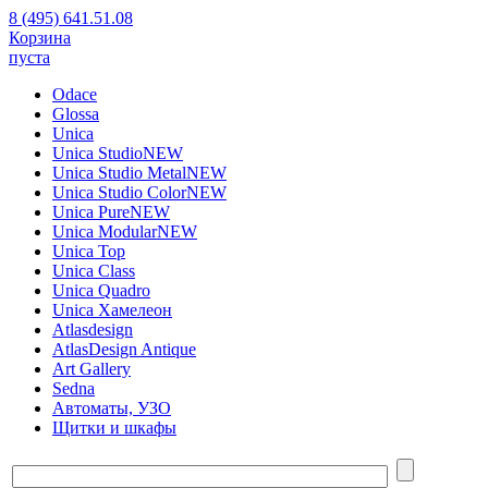
8 (495) 641.51.08
Корзина
пуста
Odace
Glossa
Unica
Unica Studio
NEW
Unica Studio Metal
NEW
Unica Studio Color
NEW
Unica Pure
NEW
Unica Modular
NEW
Unica Top
Unica Class
Unica Quadro
Unica Хамелеон
Atlasdesign
AtlasDesign Antique
Art Gallery
Sedna
Автоматы, УЗО
Щитки и шкафы