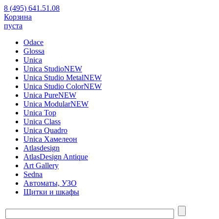
8 (495) 641.51.08
Корзина
пуста
Odace
Glossa
Unica
Unica Studio
NEW
Unica Studio Metal
NEW
Unica Studio Color
NEW
Unica Pure
NEW
Unica Modular
NEW
Unica Top
Unica Class
Unica Quadro
Unica Хамелеон
Atlasdesign
AtlasDesign Antique
Art Gallery
Sedna
Автоматы, УЗО
Щитки и шкафы