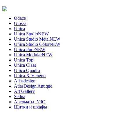
Odace
Glossa
Unica
Unica Studio
NEW
Unica Studio Metal
NEW
Unica Studio Color
NEW
Unica Pure
NEW
Unica Modular
NEW
Unica Top
Unica Class
Unica Quadro
Unica Хамелеон
Atlasdesign
AtlasDesign Antique
Art Gallery
Sedna
Автоматы, УЗО
Щитки и шкафы