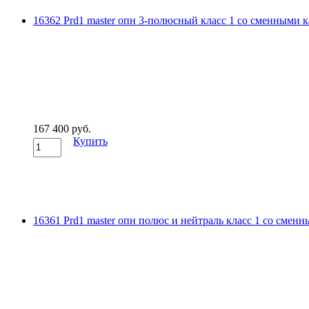
16362 Prd1 master опн 3-полюсный класс 1 со сменными ка
167 400 руб.
Купить
16361 Prd1 master опн полюс и нейтраль класс 1 со сменны