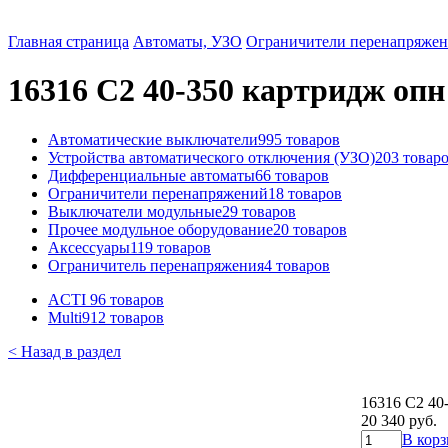
Главная страница
Автоматы, УЗО
Ограничители перенапряже
16316 C2 40-350 картридж опн к
Автоматические выключатели
995 товаров
Устройства автоматического отключения (УЗО)
203 товар
Дифференциальные автоматы
66 товаров
Ограничители перенапряжений
18 товаров
Выключатели модульные
29 товаров
Прочее модульное оборудование
20 товаров
Аксессуары
119 товаров
Ограничитель перенапряжения
4 товаров
ACTI 9
6 товаров
Multi9
12 товаров
< Назад в раздел
16316 C2 40-
20 340 руб.
В кор