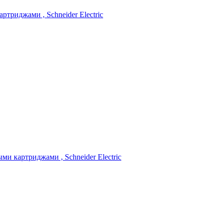
ртриджами , Schneider Electric
ми картриджами , Schneider Electric