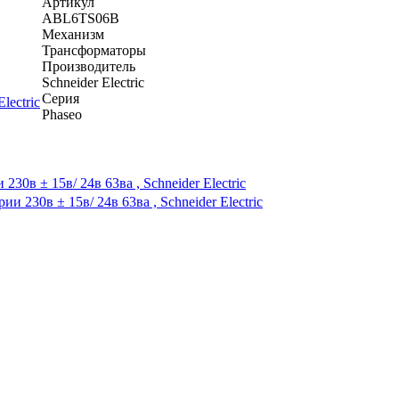
Артикул
ABL6TS06B
Механизм
Трансформаторы
Производитель
Schneider Electric
Серия
Phaseo
в ± 15в/ 24в 63ва , Schneider Electric