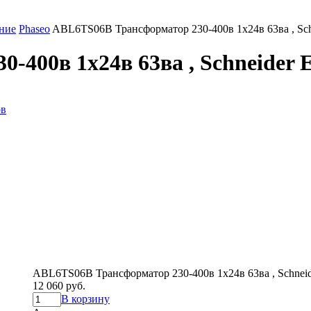
ние
Phaseo
ABL6TS06B Трансформатор 230-400в 1x24в 63вa , Schne
400в 1x24в 63вa , Schneider El
ов
ABL6TS06B Трансформатор 230-400в 1x24в 63вa , Schneide
12 060 руб.
В корзину