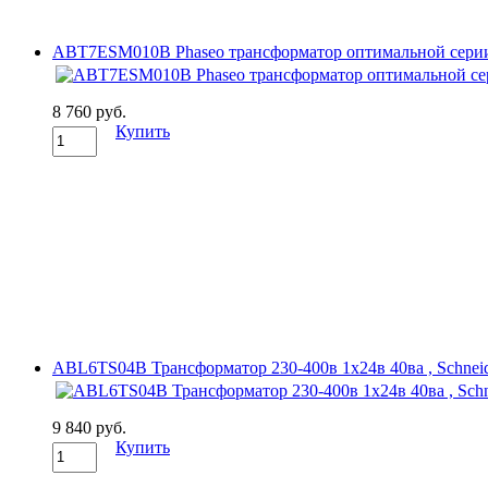
ABT7ESM010B Phaseo трансформатор оптимальной серии 230
8 760 руб.
Купить
ABL6TS04B Трансформатор 230-400в 1x24в 40вa , Schneide
9 840 руб.
Купить