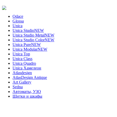
Odace
Glossa
Unica
Unica Studio
NEW
Unica Studio Metal
NEW
Unica Studio Color
NEW
Unica Pure
NEW
Unica Modular
NEW
Unica Top
Unica Class
Unica Quadro
Unica Хамелеон
Atlasdesign
AtlasDesign Antique
Art Gallery
Sedna
Автоматы, УЗО
Щитки и шкафы