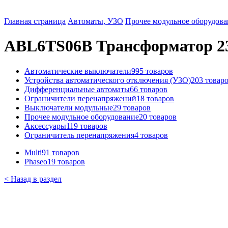
Главная страница
Автоматы, УЗО
Прочее модульное оборудова
ABL6TS06B Трансформатор 230-
Автоматические выключатели
995 товаров
Устройства автоматического отключения (УЗО)
203 товар
Дифференциальные автоматы
66 товаров
Ограничители перенапряжений
18 товаров
Выключатели модульные
29 товаров
Прочее модульное оборудование
20 товаров
Аксессуары
119 товаров
Ограничитель перенапряжения
4 товаров
Multi9
1 товаров
Phaseo
19 товаров
< Назад в раздел