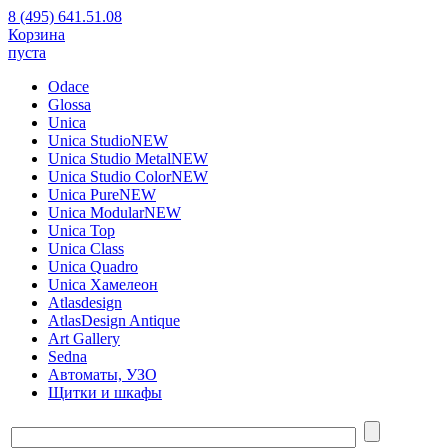
8 (495) 641.51.08
Корзина
пуста
Odace
Glossa
Unica
Unica Studio
NEW
Unica Studio Metal
NEW
Unica Studio Color
NEW
Unica Pure
NEW
Unica Modular
NEW
Unica Top
Unica Class
Unica Quadro
Unica Хамелеон
Atlasdesign
AtlasDesign Antique
Art Gallery
Sedna
Автоматы, УЗО
Щитки и шкафы