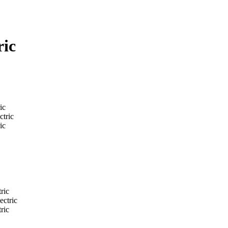
ic
ic
ic
ric
ric