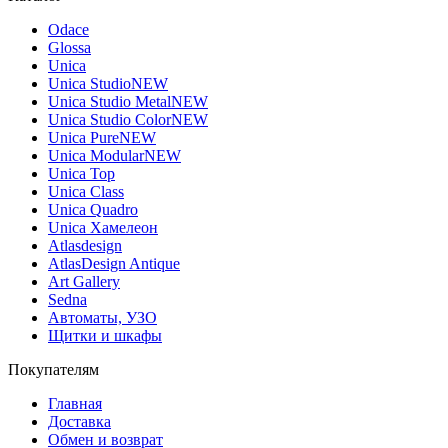
Odace
Glossa
Unica
Unica Studio
NEW
Unica Studio Metal
NEW
Unica Studio Color
NEW
Unica Pure
NEW
Unica Modular
NEW
Unica Top
Unica Class
Unica Quadro
Unica Хамелеон
Atlasdesign
AtlasDesign Antique
Art Gallery
Sedna
Автоматы, УЗО
Щитки и шкафы
Покупателям
Главная
Доставка
Обмен и возврат