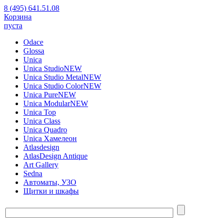
8 (495) 641.51.08
Корзина
пуста
Odace
Glossa
Unica
Unica Studio
NEW
Unica Studio Metal
NEW
Unica Studio Color
NEW
Unica Pure
NEW
Unica Modular
NEW
Unica Top
Unica Class
Unica Quadro
Unica Хамелеон
Atlasdesign
AtlasDesign Antique
Art Gallery
Sedna
Автоматы, УЗО
Щитки и шкафы