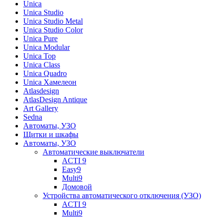
Unica
Unica Studio
Unica Studio Metal
Unica Studio Color
Unica Pure
Unica Modular
Unica Top
Unica Class
Unica Quadro
Unica Хамелеон
Atlasdesign
AtlasDesign Antique
Art Gallery
Sedna
Автоматы, УЗО
Щитки и шкафы
Автоматы, УЗО
Автоматические выключатели
ACTI 9
Easy9
Multi9
Домовой
Устройства автоматического отключения (УЗО)
ACTI 9
Multi9